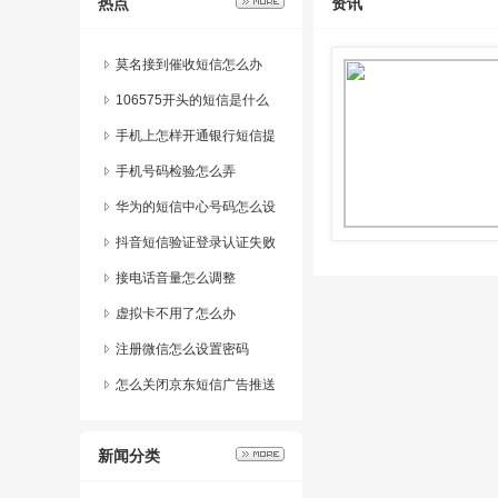
热点
资讯
莫名接到催收短信怎么办
106575开头的短信是什么
手机上怎样开通银行短信提
醒业务功能
手机号码检验怎么弄
华为的短信中心号码怎么设
置的呢图片
抖音短信验证登录认证失败
什么意思
接电话音量怎么调整
虚拟卡不用了怎么办
注册微信怎么设置密码
怎么关闭京东短信广告推送
消息通知
新闻分类